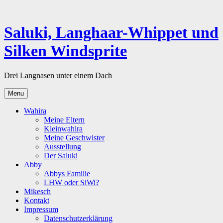
Skip
to
content
Saluki, Langhaar-Whippet und
Silken Windsprite
Drei Langnasen unter einem Dach
Menu
Wahira
Meine Eltern
Kleinwahira
Meine Geschwister
Ausstellung
Der Saluki
Abby
Abbys Familie
LHW oder SiWi?
Mikesch
Kontakt
Impressum
Datenschutzerklärung