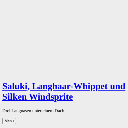
Skip
to
content
Saluki, Langhaar-Whippet und
Silken Windsprite
Drei Langnasen unter einem Dach
Menu