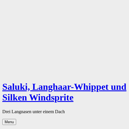
Skip
to
content
Saluki, Langhaar-Whippet und
Silken Windsprite
Drei Langnasen unter einem Dach
Menu